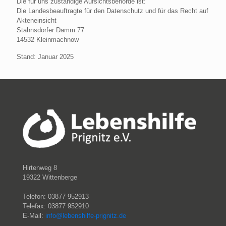
Die für uns zuständige Aufsichtsbehörde ist:
Die Landesbeauftragte für den Datenschutz und für das Recht auf
Akteneinsicht
Stahnsdorfer Damm 77
14532 Kleinmachnow
Stand: Januar 2025
Hirtenweg 8
19322 Wittenberge
Telefon: 03877 952913
Telefax: 03877 952910
E-Mail:
info@lebenshilfe-prignitz.de